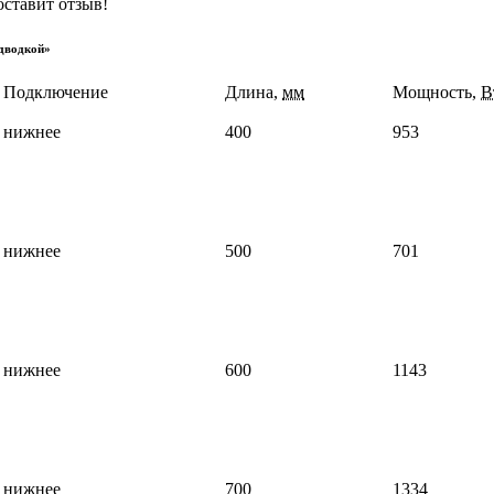
оставит отзыв!
дводкой»
Подключение
Длина,
мм
Мощность,
В
нижнее
400
953
нижнее
500
701
нижнее
600
1143
нижнее
700
1334