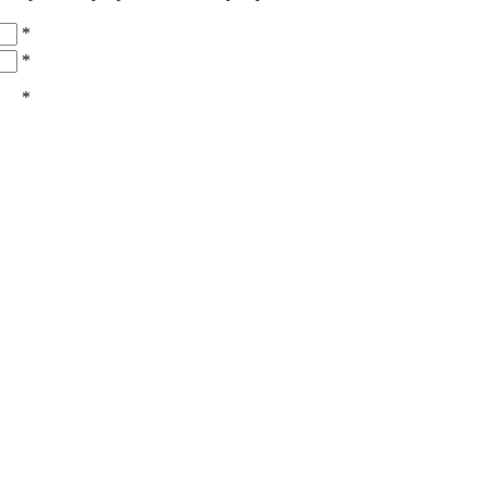
*
*
*