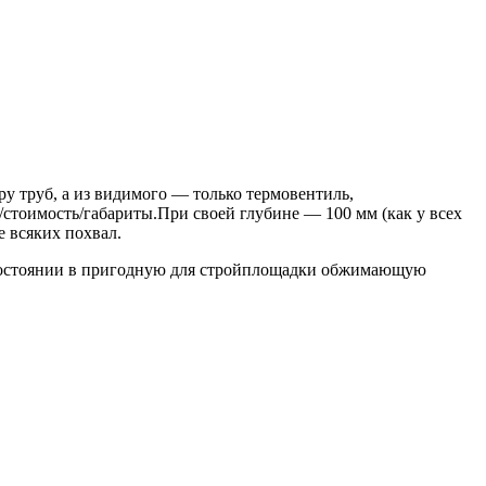
у труб, а из видимого — только термовентиль,
/стоимость/габариты.При своей глубине — 100 мм
(
как у всех
е всяких похвал.
 состоянии в пригодную для стройплощадки обжимающую