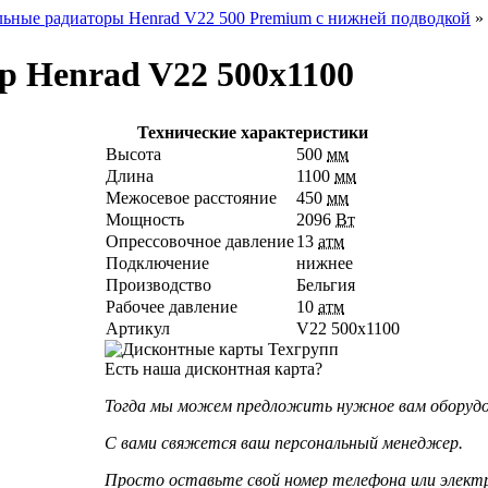
ьные радиаторы Henrad V22 500 Premium с нижней подводкой
»
р Henrad V22 500х1100
Технические характеристики
Высота
500
мм
Длина
1100
мм
Межосевое расстояние
450
мм
Мощность
2096
Вт
Опрессовочное давление
13
атм
Подключение
нижнее
Производство
Бельгия
Рабочее давление
10
атм
Артикул
V22 500х1100
Есть наша дисконтная карта?
Тогда мы можем предложить нужное вам оборудова
С вами свяжется ваш персональный менеджер.
Просто оставьте свой номер телефона или элект