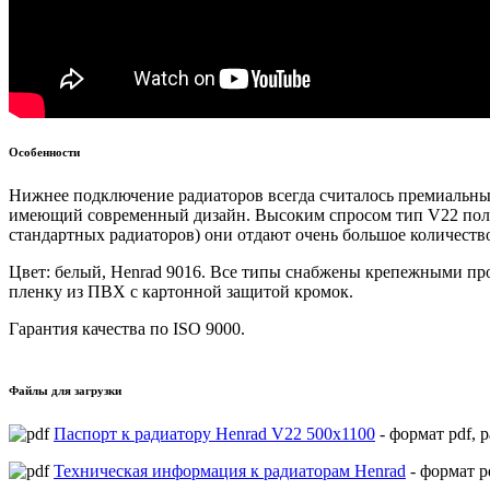
Особенности
Нижнее подключение радиаторов всегда считалось премиальным
имеющий современный дизайн. Высоким спросом тип V22 польз
стандартных радиаторов) они отдают очень большое количество
Цвет: белый, Henrad 9016. Все типы снабжены крепежными пр
пленку из ПВХ с картонной защитой кромок.
Гарантия качества по ISO 9000.
Файлы для загрузки
Паспорт к радиатору Henrad V22 500х1100
- формат pdf, р
Техническая информация к радиаторам Henrad
- формат p