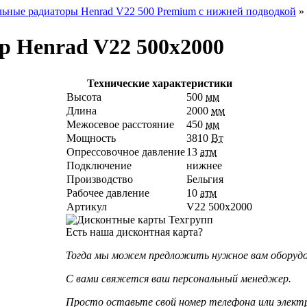
ьные радиаторы Henrad V22 500 Premium с нижней подводкой
»
р Henrad V22 500х2000
Технические характеристики
Высота
500
мм
Длина
2000
мм
Межосевое расстояние
450
мм
Мощность
3810
Вт
Опрессовочное давление
13
атм
Подключение
нижнее
Производство
Бельгия
Рабочее давление
10
атм
Артикул
V22 500х2000
Есть наша дисконтная карта?
Тогда мы можем предложить нужное вам оборудова
С вами свяжется ваш персональный менеджер.
Просто оставьте свой номер телефона или элект