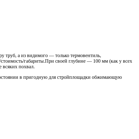
у труб, а из видимого — только термовентиль,
/стоимость/габариты.При своей глубине — 100 мм
(
как у всех
е всяких похвал.
 состоянии в пригодную для стройплощадки обжимающую