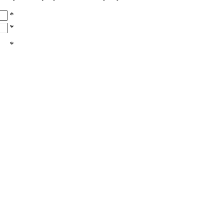
*
*
*