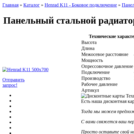
Главная
»
Каталог
»
Henrad K11 - Боковое подключение
»
Панел
Панельный стальной радиато
Технические характ
Высота
Длина
Межосевое расстояние
Мощность
Опрессовочное давление
Подключение
Производство
Отправить
Рабочее давление
запрос!
Артикул
Есть наша дисконтная ка
Тогда мы можем предложи
С вами свяжется ваш пе
Просто оставьте свой н