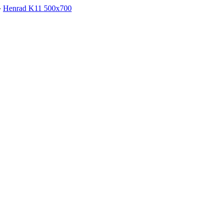
»
Henrad K11 500х700