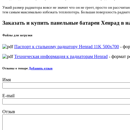
Узкий размер радиатора вовсе не значит что он не греет, просто он рассчит
тем самым максимально избежать теплопотерь. Большая поверхность радиато
Заказать и купить панельные батареи Хенрад в н
Файлы для загрузки
Паспорт к стальному радиатору Henrad 11K 500х700
- фор
Техническая информация к радиаторам Henrad
- формат p
Отзывы о товаре
Добавить отзыв
Имя
E-mail
Отзыв