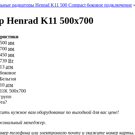
ьные радиаторы Henrad K11 500 Compact боковое подключение
р Henrad K11 500х700
еристики
500
мм
700
мм
450
мм
739
Вт
13
атм
боковое
Бельгия
10
атм
11K 500х700
рта?
ть нужное вам оборудование по выгодной для вас цене!
рсональный менеджер.
омер телефона или электронную почту и укажите номер карты.