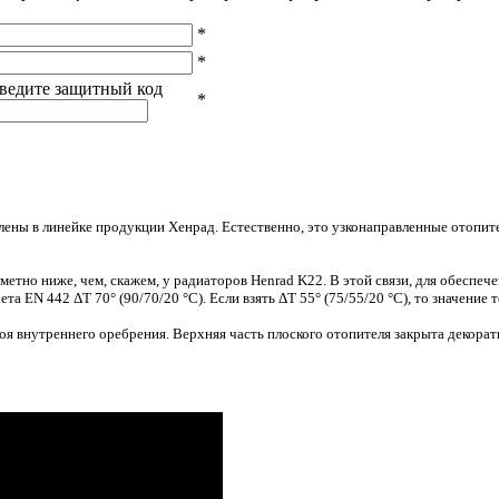
*
*
ведите защитный код
*
лены в линейке продукции Хенрад. Естественно, это узконаправленные отопит
метно ниже, чем, скажем, у радиаторов Henrad K22. В этой связи, для обеспе
чета EN 442 ΔT 70°
(90
/70/20 °C). Если взять ΔT 55°
(75
/55/20 °C), то значение 
оя внутреннего оребрения. Верхняя часть плоского отопителя закрыта декора