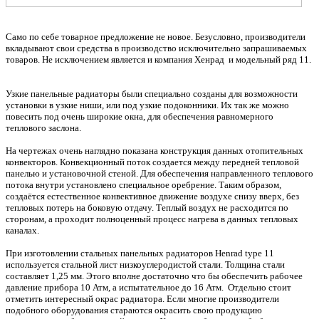
Само по себе товарное предложение не новое. Безусловно, производители
вкладывают свои средства в производство исключительно запрашиваемых
товаров. Не исключением является и компания Хенрад и модельный ряд 11.
Узкие панельные радиаторы были специально созданы для возможности
установки в узкие ниши, или под узкие подоконники. Их так же можно
повесить под очень широкие окна, для обеспечения равномерного
теплового заслона.
На чертежах очень наглядно показана конструкция данных отопительных
конвекторов. Конвекционный поток создается между передней тепловой
панелью и установочной стеной. Для обеспечения направленного теплового
потока внутри установлено специальное оребрение. Таким образом,
создаётся естественное конвективное движение воздухе снизу вверх, без
тепловых потерь на боковую отдачу. Теплый воздух не расходится по
сторонам, а проходит полноценный процесс нагрева в данных тепловых
каналах.
При изготовлении стальных панельных радиаторов Henrad type 11
используется стальной лист низкоуглеродистой стали. Толщина стали
составляет 1,25 мм. Этого вполне достаточно что бы обеспечить рабочее
давление прибора 10 Атм, а испытательное до 16 Атм. Отдельно стоит
отметить интересный окрас радиатора. Если многие производители
подобного оборудования стараются окрасить свою продукцию