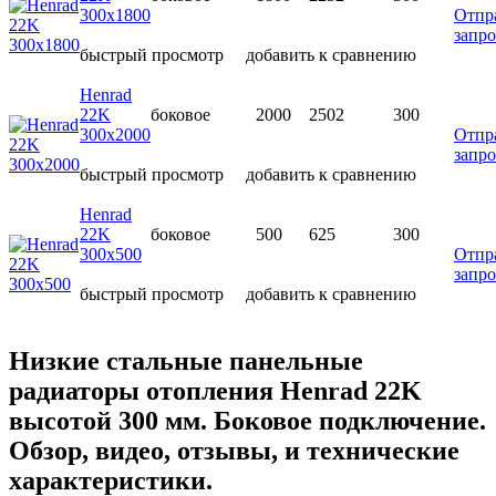
300х1800
Отпр
запро
быстрый просмотр
добавить к сравнению
Henrad
22K
боковое
2000
2502
300
300х2000
Отпр
запро
быстрый просмотр
добавить к сравнению
Henrad
22K
боковое
500
625
300
300х500
Отпр
запро
быстрый просмотр
добавить к сравнению
Низкие стальные панельные
радиаторы отопления Henrad 22K
высотой 300 мм. Боковое подключение.
Обзор, видео, отзывы, и технические
характеристики.