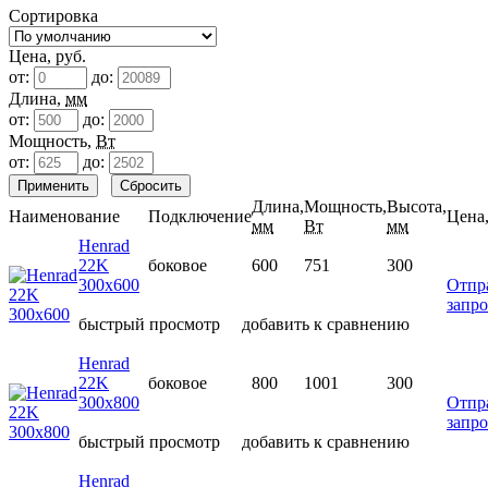
Сортировка
Цена, руб.
от:
до:
Длина,
мм
от:
до:
Мощность,
Вт
от:
до:
Длина,
Мощность,
Высота,
Наименование
Подключение
Цена,
мм
Вт
мм
Henrad
22K
боковое
600
751
300
300х600
Отпр
запро
быстрый просмотр
добавить к сравнению
Henrad
22K
боковое
800
1001
300
300х800
Отпр
запро
быстрый просмотр
добавить к сравнению
Henrad