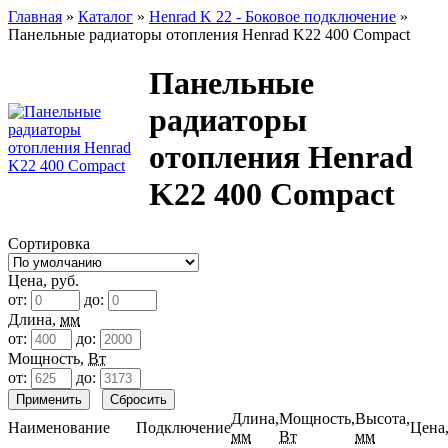
Главная
»
Каталог
»
Henrad K 22 - Боковое подключение
»
Панельные радиаторы отопления Henrad K22 400 Compact
Панельные
радиаторы
отопления Henrad
K22 400 Compact
Сортировка
Цена, руб.
от:
до:
Длина,
мм
от:
до:
Мощность,
Вт
от:
до:
Длина,
Мощность,
Высота,
Наименование
Подключение
Цена,
мм
Вт
мм