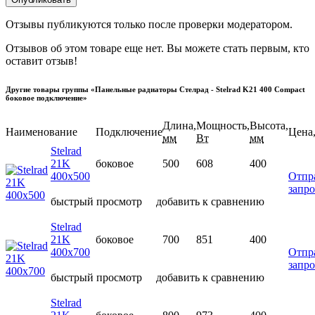
Отзывы публикуются только после проверки модератором.
Отзывов об этом товаре еще нет. Вы можете стать первым, кто
оставит отзыв!
Другие товары группы «Панельные радиаторы Стелрад - Stelrad K21 400 Compact
боковое подключение»
Длина,
Мощность,
Высота,
Наименование
Подключение
Цена,
мм
Вт
мм
Stelrad
21K
боковое
500
608
400
400х500
Отпр
запро
быстрый просмотр
добавить к сравнению
Stelrad
21K
боковое
700
851
400
400х700
Отпр
запро
быстрый просмотр
добавить к сравнению
Stelrad