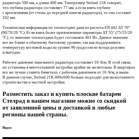
радиатора 500 мм, а длина 400 мм. Типоразмер
Stelrad
21K говорит,
что глубина радиатора составляет 77 мм, а если взять глубину
с креплениями
(
от стены до передней панели радиатора), то она составит
102 мм.
Техническая информация по теплоотдаче дана из расчета EN 442 ΔT 70°
(90
/70/20 °C). Если взять более приземленные параметры ΔT 55°
(75
/55/20
°C), то значение теплоотдачи будет составлять 461 Вт. Данное значение
все же ближе к обычному бытовому уровню, так как поддерживать
температуру котловой воды на уровне 90 градусом не всегда разумно
и выгодно.
Рабочее давление панельного радиатора составляет 10 Атм. В этой связи,
их установка в многоэтажной застройке крайне не желательна. В квартирах
все же лучше ставить биметалл, с рабочим давлением от 16 Атм, и выше.
В данном случае,
Stelrad
21K 400х600 больше подходит для малоэтажного
строительства и частной застройки.
Разместить заказ и купить плоские батареи
Стелрад в нашем магазине можно со скидкой
от заявленной цены и доставкой в любые
регионы нашей страны.
Видео