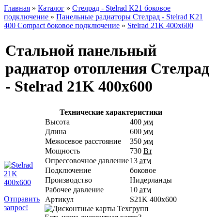
Главная
»
Каталог
»
Стелрад - Stelrad K21 боковое
подключение
»
Панельные радиаторы Стелрад - Stelrad K21
400 Compact боковое подключение
»
Stelrad 21K 400х600
Стальной панельный
радиатор отопления Стелрад
- Stelrad 21K 400х600
Технические характеристики
Высота
400
мм
Длина
600
мм
Межосевое расстояние
350
мм
Мощность
730
Вт
Опрессовочное давление
13
атм
Подключение
боковое
Производство
Нидерланды
Рабочее давление
10
атм
Отправить
Артикул
S21K 400х600
запрос!