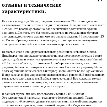
отзывы и технические
характеристики.
Как и вся продукция Stelrad, радиаторы отопления 21-го типа сделаны
из высококачественной стали холодного проката. Толщина листа составляет
1,25 мм, что вполне достаточно для обеспечения долговечной службы
радиатора. Для того, что бы понять, насколько прочны данные батареи
отопления, достаточно сказать, что вес радиатора длиной 1м составляет 25
кг. Таким образом, становится очевидно, что материалы используемые
при производстве действительно высокого уровня и качества.
Несколько слов о стандартном цветовом решении панельников
Stelrad
.
Дизайнеры принципиально отошли от привычного исключительно белого
цвета, и добавили чуть-чуть кремового оттенка — самую малость
(Henrad
9016). Таким образом, отопительный прибор стал
«
теплее», и на стене
радиатор больше не смотрится белым пятном. Панельный радиатор Stelrad
более органично вписывается в интерьер, и становится более
«
домашним».
И еще важная информация касающаяся цветовых решений. В изображениях
товара, есть цветовая карта. Выбрав интересующий Вас колер, мы можем
разместить заказ на производстве, и вы получите радиаторы отопления
окрашенные исключительно под ваш интерьер.
В данном случае, мы Вам представляем Stelrad 21K 400х600.
Это классический панельный радиатор с боковой подводкой. Такая
подводка труб несколько дешевле в изготовлении, и в этой связи радиатор
стоит несколько дешевле, чем с нижней подводкой. Общая высота