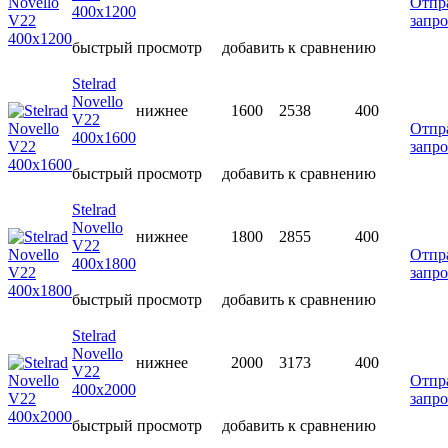
Отпр
400х1200
запро
быстрый просмотр
добавить к сравнению
Stelrad
Novello
нижнее
1600
2538
400
V22
Отпр
400х1600
запро
быстрый просмотр
добавить к сравнению
Stelrad
Novello
нижнее
1800
2855
400
V22
Отпр
400х1800
запро
быстрый просмотр
добавить к сравнению
Stelrad
Novello
нижнее
2000
3173
400
V22
Отпр
400х2000
запро
быстрый просмотр
добавить к сравнению