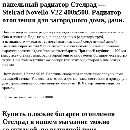
панельный радиатор Стелрад —
Stelrad Novello V22 400х500. Радиатор
отопления для загородного дома, дачи.
Нижнее подключение радиаторов всегда считалось премиальным классом.
Оно и понятно. Ведь не видно подходящих к радиатору труб,
а из видимого — только термовентиль, имеющий современный дизайн.
Высоким спросом тип V22 пользуется за счет своих сбалансированных
параметров теплоотдача/стоимость/габариты.При своей глубине — 100 мм
(
как у всех стандартных радиаторов) они отдают очень большое количество
тепла. При этом эстетическое восприятие этих радиаторов выше всяких
похвал.
Цвет: белый, Henrad 9016. Все типы снабжены крепежными проушинами
на задней стенке. Упакованы в готовом для монтажа состоянии в пригодную
для стройплощадки обжимающую пленку из ПВХ с картонной защитой
кромок.
Гарантия качества по ISO 9000.
Купить плоские батареи отопления
Стелрад в нашем магазине можно
со скидкой, по выгодной цене.