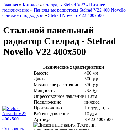
Главная
»
Каталог
»
Стелрад - Stelrad V22 - Нижнее
подключение
»
Панельные радиаторы Stelrad V22 400 Novello
с нижней подводкой
»
Stelrad Novello V22 400х500
Стальной панельный
радиатор Стелрад - Stelrad
Novello V22 400х500
Технические характеристики
Высота
400
мм
Длина
500
мм
Межосевое расстояние
350
мм
Мощность
793
Вт
Опрессовочное давление
13
атм
Подключение
нижнее
Производство
Нидерданды
Рабочее давление
10
атм
Артикул
SV22 400х500
Отправить