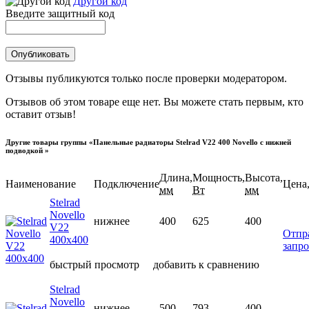
Другой код
Введите защитный код
Отзывы публикуются только после проверки модератором.
Отзывов об этом товаре еще нет. Вы можете стать первым, кто
оставит отзыв!
Другие товары группы «Панельные радиаторы Stelrad V22 400 Novello с нижней
подводкой »
Длина,
Мощность,
Высота,
Наименование
Подключение
Цена,
мм
Вт
мм
Stelrad
Novello
нижнее
400
625
400
V22
Отпр
400х400
запро
быстрый просмотр
добавить к сравнению
Stelrad
Novello
нижнее
500
793
400