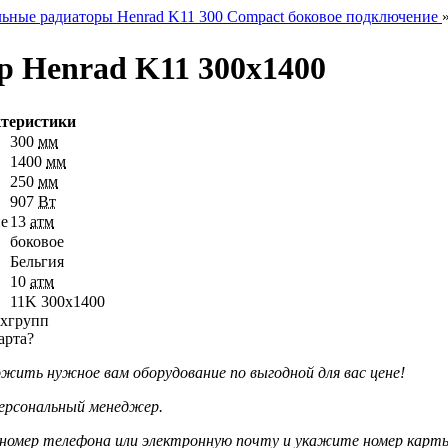
ьные радиаторы Henrad K11 300 Compact боковое подключение
р Henrad K11 300х1400
ктеристики
300
мм
1400
мм
250
мм
907
Вт
ие
13
атм
боковое
Бельгия
10
атм
11K 300х1400
арта?
жить нужное вам оборудование по выгодной для вас цене!
ерсональный менеджер.
номер телефона или электронную почту и укажите номер карт