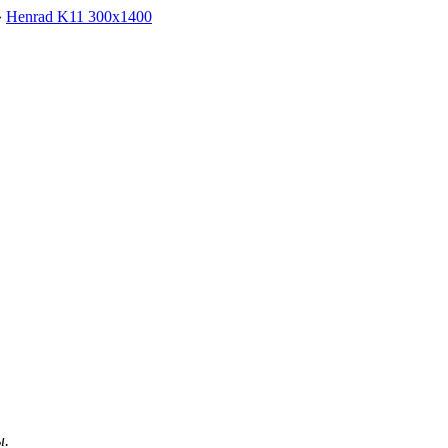
»
Henrad K11 300х1400
ы.