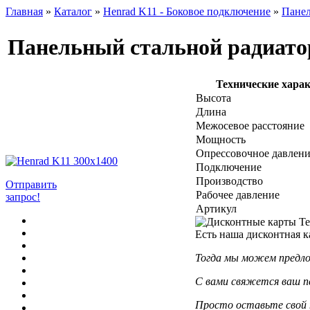
Главная
»
Каталог
»
Henrad K11 - Боковое подключение
»
Панел
Панельный стальной радиато
Технические хара
Высота
Длина
Межосевое расстояние
Мощность
Опрессовочное давлен
Подключение
Производство
Отправить
Рабочее давление
запрос!
Артикул
Есть наша дисконтная к
Тогда мы можем предло
С вами свяжется ваш п
Просто оставьте свой 