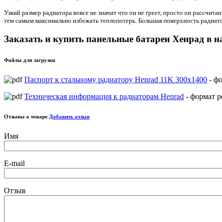
Узкий размер радиатора вовсе не значит что он не греет, просто он рассчит
тем самым максимально избежать теплопотерь. Большая поверхность радиато
Заказать и купить панельные батареи Хенрад в н
Файлы для загрузки
Паспорт к стальному радиатору Henrad 11K 300х1400
- фо
Техническая информация к радиаторам Henrad
- формат p
Отзывы о товаре
Добавить отзыв
Имя
E-mail
Отзыв