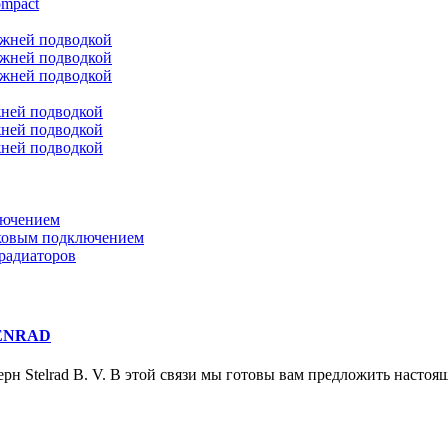
ompact
ижней подводкой
ижней подводкой
ижней подводкой
жней подводкой
жней подводкой
жней подводкой
лючением
оковым подключением
радиаторов
HENRAD
ерн Stelrad B. V. В этой связи мы готовы вам предложить насто