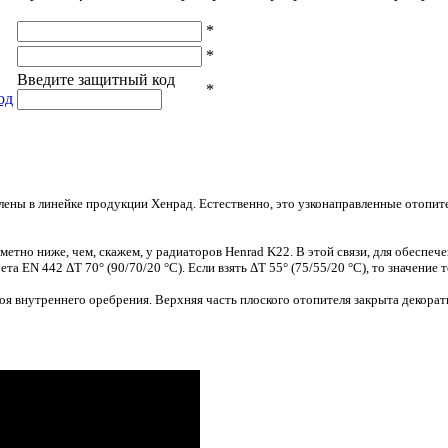
*
*
Введите защитный код
*
од
лены в линейке продукции Хенрад. Естественно, это узконаправленные отопит
метно ниже, чем, скажем, у радиаторов Henrad K22. В этой связи, для обеспе
чета EN 442 ΔT 70°
(90
/70/20 °C). Если взять ΔT 55°
(75
/55/20 °C), то значение 
оя внутреннего оребрения. Верхняя часть плоского отопителя закрыта декора