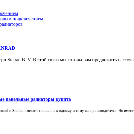
лючением
оковым подключением
радиаторов
HENRAD
ерн Stelrad B. V. В этой связи мы готовы вам предложить насто
ьные панельные радиаторы купить
nrad и Stelrad имеют отношение к одному и тому же производителю. Но вместе 