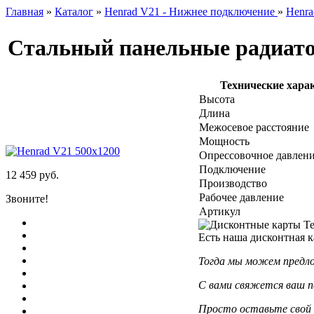
Главная
»
Каталог
»
Henrad V21 - Нижнее подключение
»
Henra
Стальный панельные радиато
Технические хара
Высота
Длина
Межосевое расстояние
Мощность
Опрессовочное давлен
Подключение
12 459 руб.
Производство
Рабочее давление
Звоните!
Артикул
Есть наша дисконтная к
Тогда мы можем предло
С вами свяжется ваш п
Просто оставьте свой 