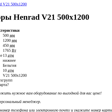
d V21 500х1200
ры Henrad V21 500х1200
ктеристики
500
мм
1200
мм
450
мм
1765
Вт
ие
13
атм
нижнее
Бельгия
10
атм
V21 500х1200
арта?
жить нужное вам оборудование по выгодной для вас цене!
ерсональный менеджер.
номер телефона или электронную почту и укажите номер карт