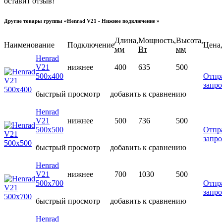
оставит отзыв!
Другие товары группы «Henrad V21 - Нижнее подключение »
Длина,
Мощность,
Высота,
Наименование
Подключение
Цена,
мм
Вт
мм
Henrad
V21
нижнее
400
635
500
500х400
Отпр
запро
быстрый просмотр
добавить к сравнению
Henrad
V21
нижнее
500
736
500
500х500
Отпр
запро
быстрый просмотр
добавить к сравнению
Henrad
V21
нижнее
700
1030
500
500х700
Отпр
запро
быстрый просмотр
добавить к сравнению
Henrad