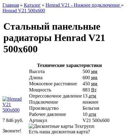
Главная
»
Каталог
»
Henrad V21 - Нижнее подключение
»
Henrad V21 500х600
Стальный панельные
радиаторы Henrad V21
500х600
Технические характеристики
Высота
500
мм
Длина
600
мм
Межосевое расстояние
450
мм
Мощность
883
Вт
Опрессовочное давление
13
атм
Подключение
нижнее
Производство
Бельгия
Рабочее давление
10
атм
7 846 руб.
Артикул
V21 500х600
Звоните!
Есть наша дисконтная карта?