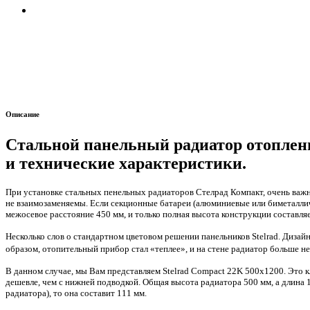
Описание
Стальной панельный радиатор отоплени
и технические характеристики.
При установке стальных пенельных радиаторов Стелрад Компакт, очень важн
не взаимозаменяемы. Если секционные батареи
(
алюминиевые или биметалличе
межосевое расстояние 450 мм, и только полная высота конструкции составляе
Несколько слов о стандартном цветовом решении панельников Stelrad. Диза
образом, отопительный прибор стал
«
теплее», и на стене радиатор больше н
В данном случае, мы Вам представляем Stelrad Compact 22K 500х1200. Это кл
дешевле, чем с нижней подводкой. Общая высота радиатора 500 мм, а длина 1
радиатора), то она составит 111 мм.