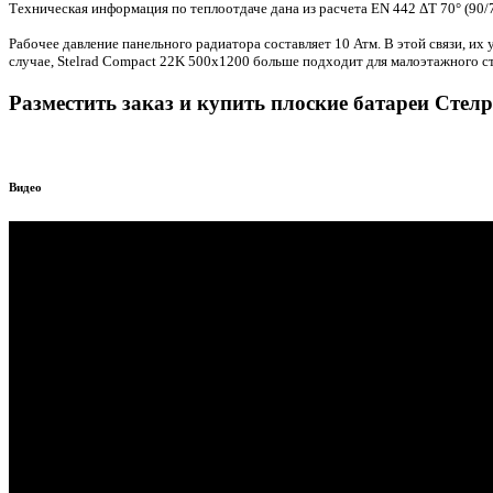
Техническая информация по теплоотдаче дана из расчета EN 442 ΔT 70°
(90
/
Рабочее давление панельного радиатора составляет 10 Атм. В этой связи, их
случае, Stelrad Compact 22K 500х1200 больше подходит для малоэтажного ст
Разместить заказ и купить плоские батареи Стел
Видео