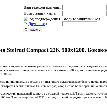
Ваш телефон или email
Номер вашей карты
Введите защитный код
Другой код
я Stelrad Compact 22K 500х1200. Боково
о знать то, что монтажные размеры у панельных радиаторов и секционных ра
ские) имеют стандартное межосевое расстояние 500 мм, то у панельных радиа
т 500 мм.
йнеры принципиально отошли от привычного исключительно белого цвета, и до
е смотрится белым пятном. Панельный радиатор Henrad более органично вписыв
ассический панельный радиатор с боковой подводкой. Такая подводка труб нес
100 мм. Типоразмер Henrad 22K говорит, что глубина радиатора составляет 100