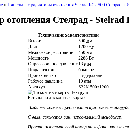
ие
»
Панельные радиаторы отопления Stelrad K22 500 Compact
»
 отопления Стелрад - Stelrad 
Технические характеристики
Высота
500
мм
Длина
1200
мм
Межосевое расстояние
450
мм
Мощность
2286
Вт
Опрессовочное давление
13
атм
Подключение
боковое
Производство
Нидерланды
Рабочее давление
10
атм
Артикул
S22K 500х1200
Есть наша дисконтная карта?
Тогда мы можем предложить нужное вам оборудова
С вами свяжется ваш персональный менеджер.
Просто оставьте свой номер телефона или элект