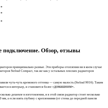
*
*
*
е подключение. Обзор, отзывы
диаторов принципиально разные. Эти приборы отопления ни в коем случае
торов Stelrad Compact, так же как у остальных плоских радиаторов
бавили чуть-чуть кремового оттенка — самую малость
(Stelrad
9016). Таким
домашним».
ается в интерьер, и становится более
«
колько дешевле в изготовлении, и в этой связи радиатор стоит несколько
 мм, а если взять глубину с креплениями
(
от стены до передней панели