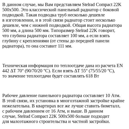
В данном случае, мы Вам представляем Stelrad Compact 22K
500х500. Это классический панельный радиатор с боковой
подводкой. Такая подводка труб несколько дешевле
в изготовлении, и в этой связи радиатор стоит несколько
дешевле, чем с нижней подводкой. Общая высота радиатора
500 мм, а длина 500 мм. Типоразмер Stelrad 22K говорит,
что глубина радиатора составляет 100 мм, а если взять
глубину с креплениями
(
от стены до передней панели
радиатора), то она составит 111 мм.
Техническая информация по теплоотдаче дана из расчета EN
442 ΔT 70°
(90
/70/20 °C). Если взять ΔT 55°
(75
/55/20 °C),
то значение теплоотдачи будет составлять 618 Вт
Рабочее давление панельного радиатора составляет 10 Атм.
В этой связи, их установка в многоэтажной застройке крайне
нежелательна. В квартирах все же лучше ставить биметалл,
с рабочим давлением от 16 Атм, и выше. В данном
случае, Stelrad Compact 22K 500х500 больше подходит
для малоэтажного строительства и частной застройки.