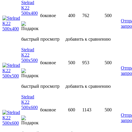
Stelrad
K22
500х400
боковое
400
762
500
Отпр
запро
быстрый просмотр
добавить к сравнению
Stelrad
K22
500х500
боковое
500
953
500
Отпр
запро
быстрый просмотр
добавить к сравнению
Stelrad
K22
500х600
боковое
600
1143
500
Отпр
запро