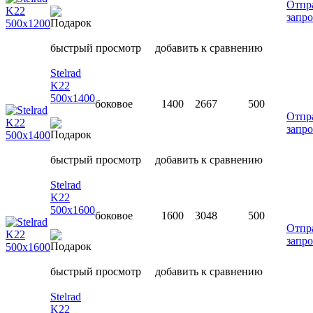
Отпр
запро
быстрый просмотр
добавить к сравнению
Stelrad
K22
500х1400
боковое
1400
2667
500
Отпр
запро
быстрый просмотр
добавить к сравнению
Stelrad
K22
500х1600
боковое
1600
3048
500
Отпр
запро
быстрый просмотр
добавить к сравнению
Stelrad
K22