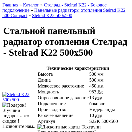
Главная
»
Каталог
»
Стелрад - Stelrad K22 - Боковое
подключение
»
Панельные радиаторы отопления Stelrad K22
500 Compact
»
Stelrad K22 500х500
Стальной панельный
радиатор отопления Стелрад
- Stelrad K22 500х500
Технические характеристики
Высота
500
мм
Длина
500
мм
Межосевое расстояние
450
мм
Мощность
953
Вт
Опрессовочное давление
13
атм
Подключение
боковое
Производство
Нидерланды
Лучший
Рабочее давление
10
атм
подарок - это
скидка!!!
Артикул
S22K 500х500
Позвоните нам...