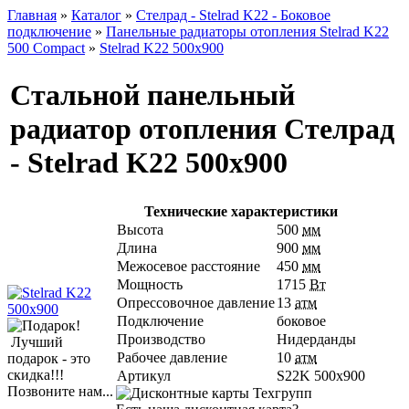
Главная
»
Каталог
»
Стелрад - Stelrad K22 - Боковое
подключение
»
Панельные радиаторы отопления Stelrad K22
500 Compact
»
Stelrad K22 500х900
Стальной панельный
радиатор отопления Стелрад
- Stelrad K22 500х900
Технические характеристики
Высота
500
мм
Длина
900
мм
Межосевое расстояние
450
мм
Мощность
1715
Вт
Опрессовочное давление
13
атм
Подключение
боковое
Производство
Нидерданды
Лучший
Рабочее давление
10
атм
подарок - это
скидка!!!
Артикул
S22K 500х900
Позвоните нам...