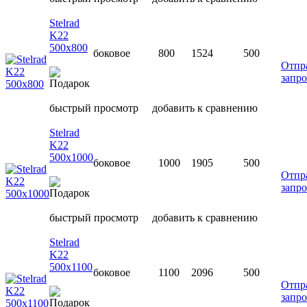
Stelrad
K22
500х800
боковое
800
1524
500
Отпр
запро
быстрый просмотр
добавить к сравнению
Stelrad
K22
500х1000
боковое
1000
1905
500
Отпр
запро
быстрый просмотр
добавить к сравнению
Stelrad
K22
500х1100
боковое
1100
2096
500
Отпр
запро