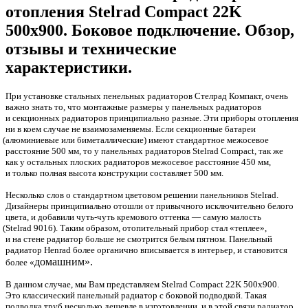
отопления Stelrad Compact 22K
500х900. Боковое подключение. Обзор,
отзывы и технические
характеристики.
При установке стальных пенельных радиаторов Стелрад Компакт, очень
важно знать то, что монтажные размеры у панельных радиаторов
и секционных радиаторов принципиально разные. Эти приборы отопления
ни в коем случае не взаимозаменяемы. Если секционные батареи
(
алюминиевые или биметаллические) имеют стандартное межосевое
расстояние 500 мм, то у панельных радиаторов Stelrad Compact, так же
как у остальных плоских радиаторов межосевое расстояние 450 мм,
и только полная высота конструкции составляет 500 мм.
Несколько слов о стандартном цветовом решении панельников Stelrad.
Дизайнеры принципиально отошли от привычного исключительно белого
цвета, и добавили чуть-чуть кремового оттенка — самую малость
(Stelrad
9016). Таким образом, отопительный прибор стал
«
теплее»,
и на стене радиатор больше не смотрится белым пятном. Панельный
радиатор Henrad более органично вписывается в интерьер, и становится
домашним».
более
«
В данном случае, мы Вам представляем Stelrad Compact 22K 500х900.
Это классический панельный радиатор с боковой подводкой. Такая
подводка труб несколько дешевле в изготовлении, и в этой связи радиатор