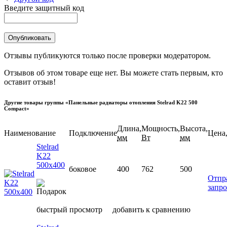
Введите защитный код
Отзывы публикуются только после проверки модератором.
Отзывов об этом товаре еще нет. Вы можете стать первым, кто
оставит отзыв!
Другие товары группы «Панельные радиаторы отопления Stelrad K22 500
Compact»
Длина,
Мощность,
Высота,
Наименование
Подключение
Цена,
мм
Вт
мм
Stelrad
K22
500х400
боковое
400
762
500
Отпр
запро
быстрый просмотр
добавить к сравнению