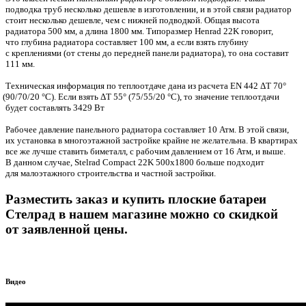
подводка труб несколько дешевле в изготовлении, и в этой связи радиатор
стоит несколько дешевле, чем с нижней подводкой. Общая высота
радиатора 500 мм, а длина 1800 мм. Типоразмер Henrad 22K говорит,
что глубина радиатора составляет 100 мм, а если взять глубину
с креплениями
(
от стены до передней панели радиатора), то она составит
111 мм.
Техническая информация по теплоотдаче дана из расчета EN 442 ΔT 70°
(90
/70/20 °C). Если взять ΔT 55°
(75
/55/20 °C), то значение теплоотдачи
будет составлять 3429 Вт
Рабочее давление панельного радиатора составляет 10 Атм. В этой связи,
их установка в многоэтажной застройке крайне не желательна. В квартирах
все же лучше ставить биметалл, с рабочим давлением от 16 Атм, и выше.
В данном случае, Stelrad Compact 22K 500х1800 больше подходит
для малоэтажного строительства и частной застройки.
Разместить заказ и купить плоские батареи
Стелрад в нашем магазине можно со скидкой
от заявленной цены.
Видео