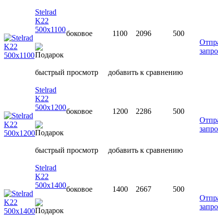
Stelrad
K22
500х1100
боковое
1100
2096
500
Отпр
запро
быстрый просмотр
добавить к сравнению
Stelrad
K22
500х1200
боковое
1200
2286
500
Отпр
запро
быстрый просмотр
добавить к сравнению
Stelrad
K22
500х1400
боковое
1400
2667
500
Отпр
запро