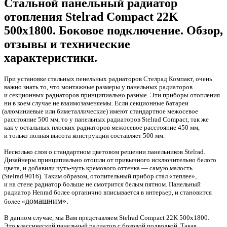
Стальной панельный радиатор
отопления Stelrad Compact 22K
500х1800. Боковое подключение. Обзор,
отзывы и технические
характеристики.
При установке стальных пенельных радиаторов Стелрад Компакт, очень
важно знать то, что монтажные размеры у панельных радиаторов
и секционных радиаторов принципиально разные. Эти приборы отопления
ни в коем случае не взаимозаменяемы. Если секционные батареи
(
алюминиевые или биметаллические) имеют стандартное межосевое
расстояние 500 мм, то у панельных радиаторов Stelrad Compact, так же
как у остальных плоских радиаторов межосевое расстояние 450 мм,
и только полная высота конструкции составляет 500 мм.
Несколько слов о стандартном цветовом решении панельников Stelrad.
Дизайнеры принципиально отошли от привычного исключительно белого
цвета, и добавили чуть-чуть кремового оттенка — самую малость
(Stelrad
9016). Таким образом, отопительный прибор стал
«
теплее»,
и на стене радиатор больше не смотрится белым пятном. Панельный
радиатор Henrad более органично вписывается в интерьер, и становится
домашним».
более
«
В данном случае, мы Вам представляем Stelrad Compact 22K 500х1800.
Это классический панельный радиатор с боковой подводкой. Такая