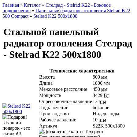
Главная
»
Каталог
»
Стелрад - Stelrad K22 - Боковое
подключение
»
Панельные радиаторы отопления Stelrad K22
500 Compact
»
Stelrad K22 500х1800
Стальной панельный
радиатор отопления Стелрад
- Stelrad K22 500х1800
Технические характеристики
Высота
500
мм
Длина
1800
мм
Межосевое расстояние
450
мм
Мощность
3429
Вт
Опрессовочное давление
13
атм
Подключение
боковое
Производство
Нидерланды
Рабочее давление
10
атм
Лучший
Артикул
S22K 500х1800
подарок - это
скидка!!!