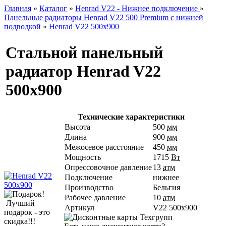
Главная
»
Каталог
»
Henrad V22 - Нижнее подключение
»
Панельные радиаторы Henrad V22 500 Premium с нижней
подводкой
»
Henrad V22 500х900
Стальной панельный
радиатор Henrad V22
500х900
Технические характеристики
Высота
500
мм
Длина
900
мм
Межосевое расстояние
450
мм
Мощность
1715
Вт
Опрессовочное давление
13
атм
Подключение
нижнее
Производство
Бельгия
Рабочее давление
10
атм
Лучший
Артикул
V22 500х900
подарок - это
скидка!!!