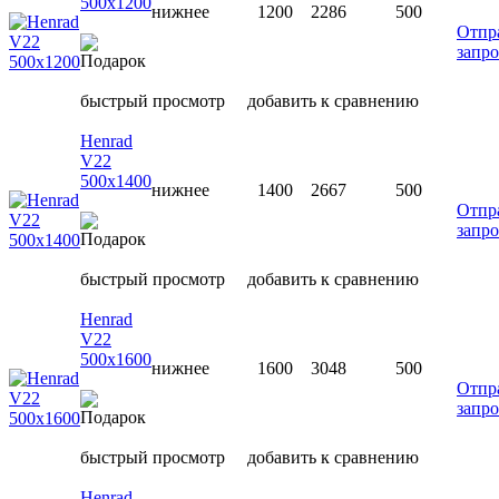
500х1200
нижнее
1200
2286
500
Отпр
запро
быстрый просмотр
добавить к сравнению
Henrad
V22
500х1400
нижнее
1400
2667
500
Отпр
запро
быстрый просмотр
добавить к сравнению
Henrad
V22
500х1600
нижнее
1600
3048
500
Отпр
запро
быстрый просмотр
добавить к сравнению
Henrad