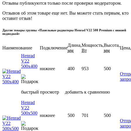
Отзывы публикуются только после проверки модератором.
Отзывов об этом товаре еще нет. Вы можете стать первым, кто
оставит отзыв!
Другие товары группы «Панельные радиаторы Henrad V22 500 Premium с нижней
подводкой»
Длина,
Мощность,
Высота,
Наименование
Подключение
Цена,
мм
Вт
мм
Henrad
V22
500х400
нижнее
400
953
500
Отпр
запро
быстрый просмотр
добавить к сравнению
Henrad
V22
500х500
нижнее
500
701
500
Отпр
запро